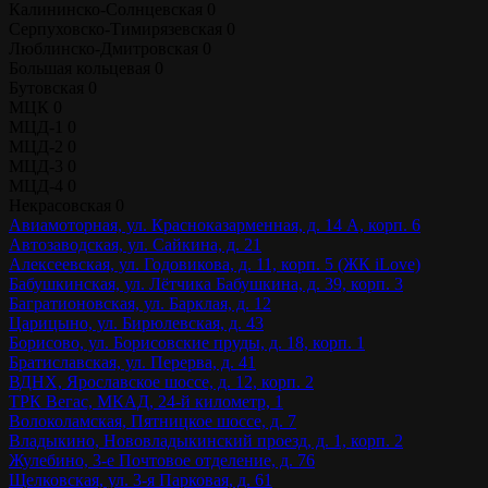
Калининско-Солнцевская
0
Серпуховско-Тимирязевская
0
Люблинско-Дмитровская
0
Большая кольцевая
0
Бутовская
0
МЦК
0
МЦД-1
0
МЦД-2
0
МЦД-3
0
МЦД-4
0
Некрасовская
0
Авиамоторная, ул. Красноказарменная, д. 14 А, корп. 6
Автозаводская, ул. Сайкина, д. 21
Алексеевская, ул. Годовикова, д. 11, корп. 5 (ЖК iLove)
Бабушкинская, ул. Лётчика Бабушкина, д. 39, корп. 3
Багратионовская, ул. Барклая, д. 12
Царицыно, ул. Бирюлевская, д. 43
Борисово, ул. Борисовские пруды, д. 18, корп. 1
Братиславская, ул. Перерва, д. 41
ВДНХ, Ярославское шоссе, д. 12, корп. 2
ТРК Вегас, МКАД, 24-й километр, 1
Волоколамская, Пятницкое шоссе, д. 7
Владыкино, Нововладыкинский проезд, д. 1, корп. 2
Жулебино, 3-е Почтовое отделение, д. 76
Щелковская, ул. 3-я Парковая, д. 61