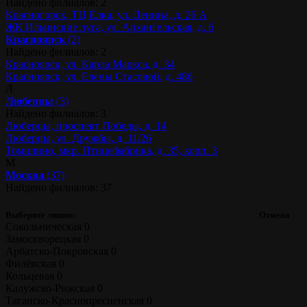
Найдено филиалов: 2
Красногорск, ТЦ Ёлка, ул. Ленина, д. 26 А
ЖК Ильинские луга, ул. Архангельская, д. 6
Красноярск
(2)
Найдено филиалов: 2
Красноярск, ул. Карла Маркса, д. 34
Красноярск, ул. Елены Стасовой, д. 48б
Л
Люберцы
(3)
Найдено филиалов: 3
Люберцы, проспект Победы, д. 14
Люберцы, ул. Дружбы, д. 11/26
Томилино, мкр. Птицефабрика, д. 35, корп. 3
М
Москва
(37)
Найдено филиалов: 37
Выберите линию:
Отмена
Сокольническая
0
Замоскворецкая
0
Арбатско-Покровская
0
Филёвская
0
Кольцевая
0
Калужско-Рижская
0
Таганско-Краснопресненская
0