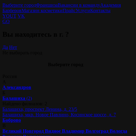
Выберите город
Франшиза
Вакансии в команду
Академия
Барберов
Магазин косметики
Прайс
Услуги
Контакты
YOUT
VK
GO
Вы находитесь в г.
?
Да
Нет
Не выбирать город
Выберите город
Россия
А
Александров
Б
Балашиха
(2)
Найдено филиалов: 2
Балашиха, проспект Ленина, д. 23/5
Балашиха, мкр. Новое Павлино, Косинское шоссе, д. 7
Боброво
В
Великий Новгород
Видное
Владимир
Волгоград
Вологда