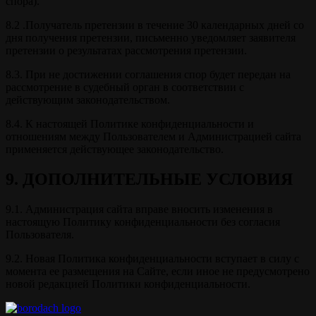
спора).
8.2 .Получатель претензии в течение 30 календарных дней со
дня получения претензии, письменно уведомляет заявителя
претензии о результатах рассмотрения претензии.
8.3. При не достижении соглашения спор будет передан на
рассмотрение в судебный орган в соответствии с
действующим законодательством.
8.4. К настоящей Политике конфиденциальности и
отношениям между Пользователем и Администрацией сайта
применяется действующее законодательство.
9. ДОПОЛНИТЕЛЬНЫЕ УСЛОВИЯ
9.1. Администрация сайта вправе вносить изменения в
настоящую Политику конфиденциальности без согласия
Пользователя.
9.2. Новая Политика конфиденциальности вступает в силу с
момента ее размещения на Сайте, если иное не предусмотрено
новой редакцией Политики конфиденциальности.